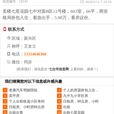
信息编号：18245
2026/5/11 7:33:56
卖楼七星花园七中对面B区12号楼，603室，66平，两室
格局拎包入住，着急出手，5.98万，看房议价。
联系方式
区域：新兴区
称呼：王女士
电话：
13314646368
微信：同步
[联系我们，请说是在“
七台河信息网
”上看到的，谢谢！]
我们猜测您对以下信息或许感兴趣
老康汽车驾驶陪练
个人的房源拎包入住，
1
2
卖平房
九中九小学区房
3
4
个人出租铁选小区单间
日租房，钟点房，小时
5
6
日租房。小时房钟点房
出租
7
8
出租出售
出租七星花园
9
10