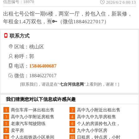
信息编号：18970
2026/6/2 6:00:13
出租七号公馆一期6楼，两室一厅，拎包入住，新装修，
年租金1.4万双包，🈶🔑（微信18846227017）
联系方式
区域：桃山区
称呼：郭
电话：
15846400687
微信：18846227017
[联系我们，请说是在“
七台河信息网
”上看到的，谢谢！]
我们猜测您对以下信息或许感兴趣
商住车库一体出租出售
高中九小附近出租出售
1
2
高中九小学附近房租售
高中九中九学房租售
3
4
老康汽车驾驶陪练
个人的房源拎包入住，
5
6
卖平房
九中九小学区房
7
8
个人出租铁选小区单间
日租房，钟点房，小时
9
10