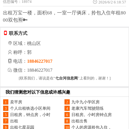
信息编号：18974
2026/6/2 6:18:57
出租万宝一楼，面积68，一室一厅俩床，拎包入住年租80
00双包🈶🔑
联系方式
区域：桃山区
称呼：郭
电话：
18846227017
微信：18846227017
[联系我们，请说是在“
七台河信息网
”上看到的，谢谢！]
我们猜测您对以下信息或许感兴趣
卖平房
九中九小学区房
1
2
个人出租铁选小区单间
老康汽车驾驶陪练
3
4
日租房，钟点房，小时
日租房。小时房钟点房
5
6
出租
出租出售
7
8
出租七星花园
个人的房源拎包入住，
9
10