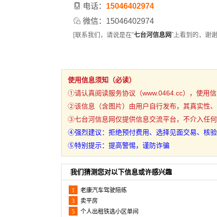
电话：
15046402974
微信：15046402974
[联系我们，请说是在“
七台河信息网
”上看到的，谢谢
使用信息须知（必读）
①请认真阅读服务协议（www.0464.cc），使
②该信息（含图片）由用户自行发布，其真实性、
③七台河信息网仅提供信息交流平台，不介入任何
④强烈建议：拒绝预付费用、选择见面交易、核验
⑤特别提示：提高警惕，谨防诈骗
我们猜测您对以下信息或许感兴趣
1
老康汽车驾驶陪练
3
卖平房
5
个人出租铁选小区单间