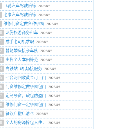
飞驰汽车驾驶陪练
2026/8/8
老康汽车驾驶陪练
2026/8/8
维修门窗定做各种纱窗
2026/8/8
0
龙腾旅游商务租车
2026/8/8
1
成手老司机求职
2026/8/8
2
囍龍婚庆接亲车队
2026/8/8
3
出售个人本田锋范
2026/8/8
4
高铁站飞机场接服务
2026/8/8
5
七台河回收黄金可上门
2026/8/8
6
门窗维修定做纱窗包门
2026/8/8
7
定制纱窗，软包防盗门
2026/8/8
8
维修门窗一定纱窗包门
2026/8/8
9
餐饮店撤店清仓
2026/8/8
0
个人的房源拎包入住，
2026/8/8