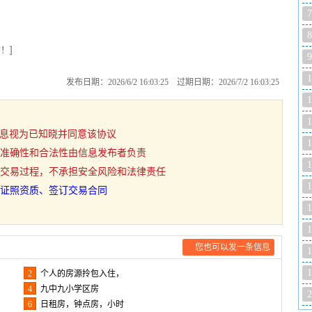
7
8
！]
9
1
发布日期：2026/6/2 16:03:25 过期日期：2026/7/2 16:03:25
1
1
用信息视为已知晓并同意该协议
1
准确性和合法性由信息发布者负责
1
交易过程，不承担安全风险和法律责任
1
证照资质、签订交易合同
1
1
您也可以发一条信息
1
1
2
个人的房源拎包入住，
4
九中九小学区房
2
6
日租房，钟点房，小时