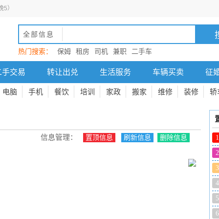
晚5）
全部信息
热门搜索：
保姆
租房
司机
兼职
二手车
二手交易
转让出兑
生活服务
车辆买卖
征
电脑
手机
餐饮
培训
家政
搬家
维修
装修
轿
信息管理：
置顶信息
刷新信息
删除信息
1
！
2
3
4
5
6