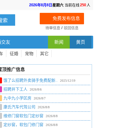
2026年8月8日
星期六
当前在线
250
人
免费发布信息
待审信息
/
驳回信息
婚交友
新闻
黄页
车
征婚
宠物
其它
置顶推广信息
饿了么招聘外卖骑手免费配新..
2025/12/19
招聘井下工人
2026/8/6
九中九小学区房
2026/8/7
康氏汽车代驾公司
2026/8/8
维修门窗软包门定纱窗
2026/8/8
定纱窗，软包门修门窗
2026/8/8