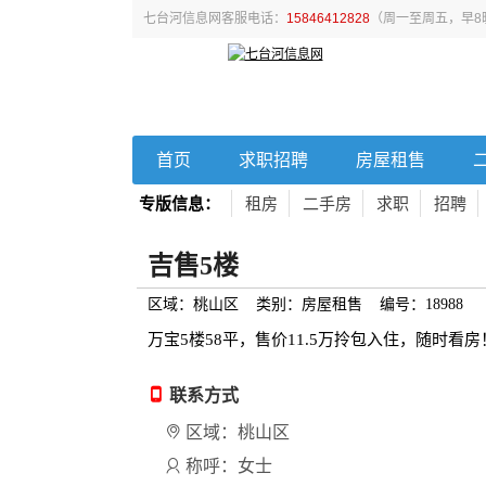
七台河信息网客服电话：
15846412828
（周一至周五，早8
首页
求职招聘
房屋租售
专版信息：
租房
二手房
求职
招聘
吉售5楼
区域：桃山区 类别：房屋租售 编号：18988
万宝5楼58平，售价11.5万拎包入住，随时看房
联系方式
区域：桃山区
称呼：女士