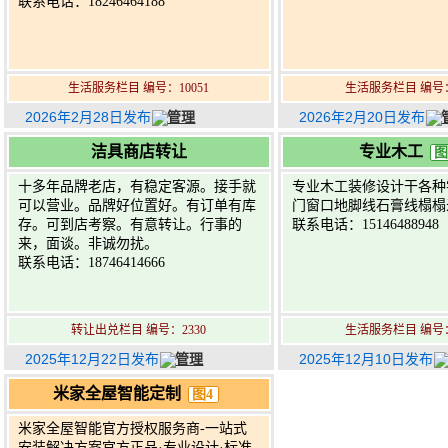
联系电话：18246464188
生活服务栏目 编号：10051
生活服务栏目 编号：
2026年2月28日发布
管理
2026年2月20日发布
洁具商店转让
专业木工
图
十多年品牌老店，有稳定客源。接手就
专业木工装修设计干各种
可以营业。品牌好位置好。有订单有库
门窗口地脚线石膏线榻榻
存。可到店考察。有意转让。行事的
联系电话：15146488948
来，面谈。非诚勿扰。
联系电话：18746414666
转让出兑栏目 编号：2330
生活服务栏目 编号：
2025年12月22日发布
管理
2025年12月10日发布
米家全屋智能定制
图4
米家全屋智能官方授权服务商-一站式
安装解决方案官方正品·专业设计·标准