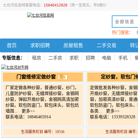
七台河信息网客服电话：
15846412828
（周一至周五，早8晚5）
全部信息
热门搜索：
首页
求职招聘
房屋租售
二手交易
转
专版信息：
租房
二手房
求职
招聘
电脑
手机
门窗维修定做纱窗
定纱窗，软包门
图6
厂家定做各种纱窗，普通纱窗，纱门，
定做批发各种纱窗，金钢
儿童防护纱窗，无缝焊接纱窗，金钢网
开扇纱窗，无缝焊接纱窗
纱窗，弹起开扇纱窗，金钢网高清加密
窗，加密高清纱窗，普通
纱窗。软包防盗门，软包床头，软包炕
软包防盗门，软包床头、
墙围...
更多>>
各类...
更多>>
联系电话：18846465914
联系电话：13339328328
生活服务栏目 编号：19536
生活服务栏目 编号：1