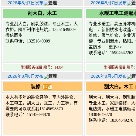
2026年8月7日发布
管理
2026年8月7日发布
管
刮大白，木工
水暖工电工测漏
专业刮大白，刷乳胶漆，专业木工，大
专业水暖工，高压脉冲机
衣柜。隔断制作电热炕，13251649009
电工，新旧楼水电改造，
微信同步
维修，暖气维修，专业透
联系电话：13251649009
便，专业侧漏水，钻眼。
盖防水...
更多>>
联系电话：15904642262
生活服务栏目 编号：14364
生活服务栏目 编号：2
2026年8月6日发布
管理
2026年8月5日发布
管
装修
刮大白。木工
图5
本人有多年的装修经验，室内外装修，
刮大白，刮大白，刷乳胶
木工电工，刮大白，瓦工，力工等，有
专业木工，家庭装修，大
需要的可以联系我15145698870
电热炕，水暖工电镐砸墙
联系电话：15145698870
18304649270
联系电话：18304649270